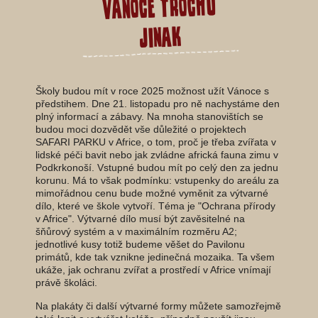
Vánoce trochu
jinak
Školy budou mít v roce 2025 možnost užít Vánoce s
předstihem. Dne 21. listopadu pro ně nachystáme den
plný informací a zábavy. Na mnoha stanovištích se
budou moci dozvědět vše důležité o projektech
SAFARI PARKU v Africe, o tom, proč je třeba zvířata v
lidské péči bavit nebo jak zvládne africká fauna zimu v
Podkrkonoší. Vstupné budou mít po celý den za jednu
korunu. Má to však podmínku: vstupenky do areálu za
mimořádnou cenu bude možné vyměnit za výtvarné
dílo, které ve škole vytvoří. Téma je "Ochrana přírody
v Africe". Výtvarné dílo musí být zavěsitelné na
šňůrový systém a v maximálním rozměru A2;
jednotlivé kusy totiž budeme věšet do Pavilonu
primátů, kde tak vznikne jedinečná mozaika. Ta všem
ukáže, jak ochranu zvířat a prostředí v Africe vnímají
právě školáci.
Na plakáty či další výtvarné formy můžete samozřejmě