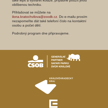
také lepit a vytvářet koláže, případně použít jinou
oblíbenou techniku.
Přihlašovat se můžete na
ilona.kratochvilova@zoodk.cz
. Do e-mailu prosím
nezapomeňte dát také telefoní číslo na kontaktní
osobu a počet dětí.
Podrobný program dne připravujeme.