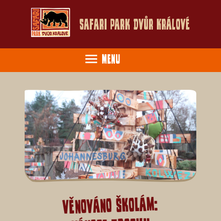
Safari Park Dvůr Králové
Menu
Věnováno školám: