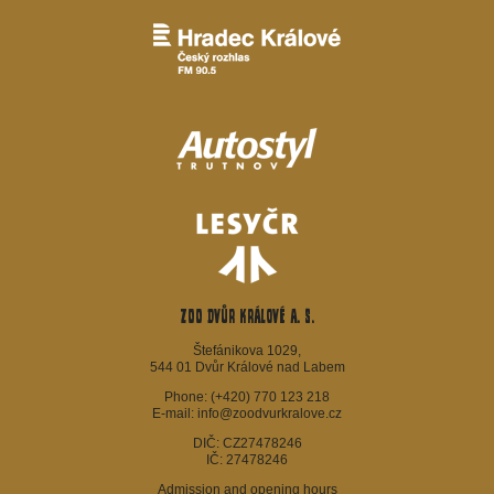
ZOO Dvůr Králové a. s.
Štefánikova 1029,
544 01 Dvůr Králové nad Labem
Phone:
(+420) 770 123 218
E-mail:
info@zoodvurkralove.cz
DIČ: CZ27478246
IČ: 27478246
Admission and opening hours