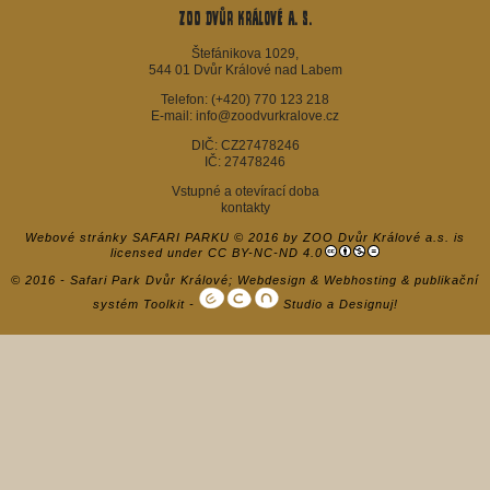
ZOO Dvůr Králové a. s.
Štefánikova 1029,
544 01 Dvůr Králové nad Labem
Telefon:
(+420) 770 123 218
E-mail:
info@zoodvurkralove.cz
DIČ: CZ27478246
IČ: 27478246
Vstupné a otevírací doba
kontakty
Webové stránky SAFARI PARKU
© 2016 by
ZOO Dvůr Králové a.s.
is
licensed under
CC BY-NC-ND 4.0
© 2016 - Safari Park Dvůr Králové;
Webdesign
&
Webhosting
&
publikační
systém Toolkit
-
Studio
a
Designuj!