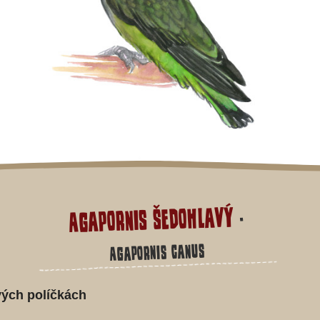
Agapornis šedohlavý
-
Agapornis canus
vých políčkách