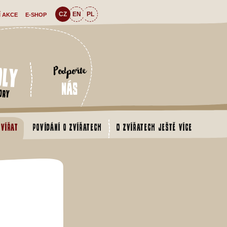
CZ
EN
PL
Í AKCE
E-SHOP
oly
Podpořte
nás
ory
zvířat
Povídání o zvířatech
O zvířatech ještě více