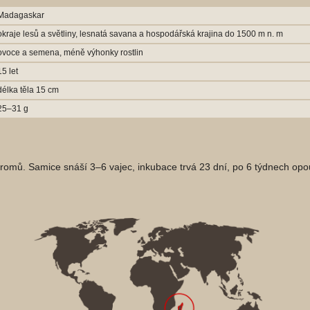
Madagaskar
okraje lesů a světliny, lesnatá savana a hospodářská krajina do 1500 m n. m
ovoce a semena, méně výhonky rostlin
15 let
délka těla 15 cm
25–31 g
tromů. Samice snáší 3–6 vajec, inkubace trvá 23 dní, po 6 týdnech opou