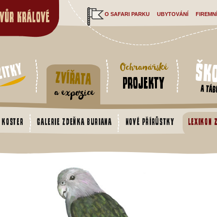
vůr Králové
O SAFARI PARKU
UBYTOVÁNÍ
FIREMN
Šk
žitky
Ochranářské
Zvířata
projekty
a táb
a expozice
 koster
Galerie Zdeňka Buriana
Nové přírůstky
Lexikon 