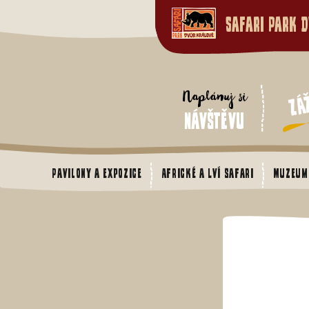
Safari Park D
Zá
Naplánuj si
návštěvu
Pavilony a expozice
Africké a Lví safari
Muzeum