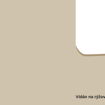
Vídán na rýžo