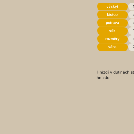
výskyt
biotop
potrava
věk
rozměry
váha
Hnízdí v dutinách s
hnízdo.