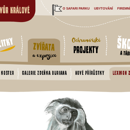
vůr Králové
O SAFARI PARKU
UBYTOVÁNÍ
FIREMN
Šk
žitky
Ochranářské
Zvířata
projekty
a táb
a expozice
 koster
Galerie Zdeňka Buriana
Nové přírůstky
Lexikon 