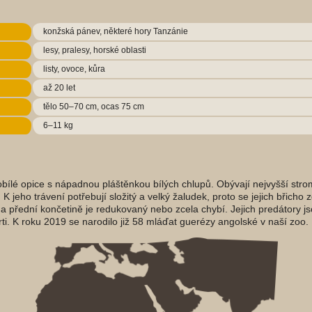
konžská pánev, některé hory Tanzánie
lesy, pralesy, horské oblasti
listy, ovoce, kůra
až 20 let
tělo 50–70 cm, ocas 75 cm
6–11 kg
nobílé opice s nápadnou pláštěnkou bílých chlupů. Obývají nejvyšší str
m. K jeho trávení potřebují složitý a velký žaludek, proto se jejich břich
a přední končetině je redukovaný nebo zcela chybí. Jejich predátory j
rti. K roku 2019 se narodilo již 58 mláďat guerézy angolské v naší zoo.