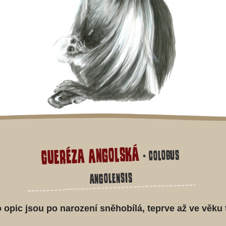
Gueréza angolská
- Colobus
angolensis
 opic jsou po narození sněhobílá, teprve až ve věku 