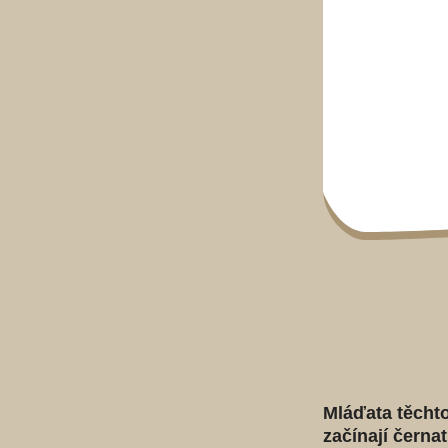
Mláďata těchto
začínají černat