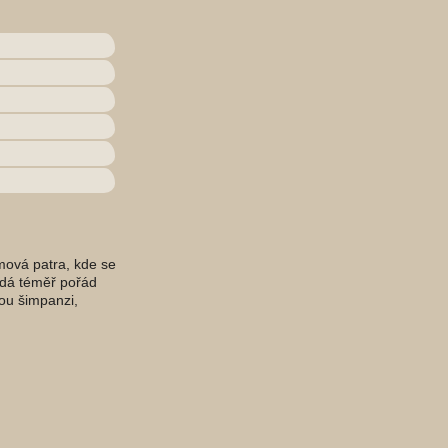
omová patra, kde se
o zdá téměř pořád
sou šimpanzi,