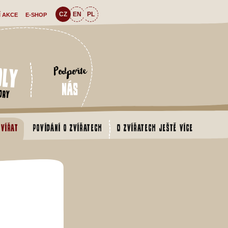
CZ
EN
PL
Í AKCE
E-SHOP
oly
Podpořte
nás
ory
zvířat
Povídání o zvířatech
O zvířatech ještě více