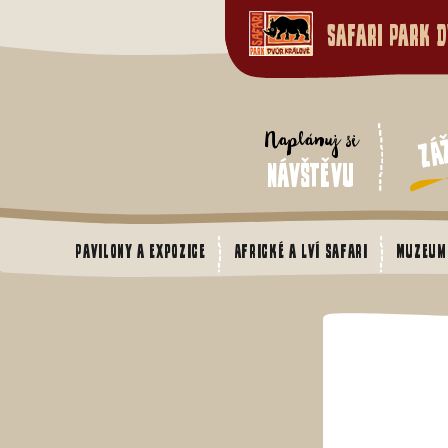
Safari Park D
Zá
Naplánuj si
návštěvu
Pavilony a expozice
Africké a Lví safari
Muzeum