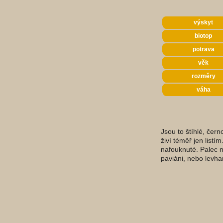
výskyt
biotop
potrava
věk
rozměry
váha
Jsou to štíhlé, čer
živí téměř jen listí
nafouknuté. Palec n
paviáni, nebo levha