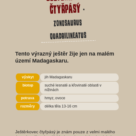
čtyřpásý
-
Zonosaurus
quadrilineatus
Tento výrazný ještěr žije jen na malém
území Madagaskaru.
výskyt
jih Madagaskaru
biotop
suché lesnaté a křovinaté oblasti v
nížinách
potrava
hmyz, ovoce
rozměry
délka těla 13-16 cm
Ještěrkovec čtyřpásý je znám pouze z velmi malého