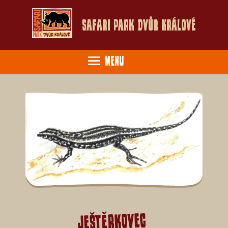
Safari Park Dvůr Králové
Menu
Ještěrkovec