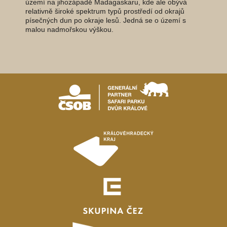
území na jihozápadě Madagaskaru, kde ale obývá
relativně široké spektrum typů prostředí od okrajů
písečných dun po okraje lesů. Jedná se o území s
malou nadmořskou výškou.