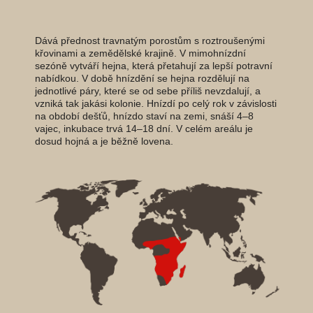
Dává přednost travnatým porostům s roztroušenými
křovinami a zemědělské krajině. V mimohnízdní
sezóně vytváří hejna, která přetahují za lepší potravní
nabídkou. V době hnízdění se hejna rozdělují na
jednotlivé páry, které se od sebe příliš nevzdalují, a
vzniká tak jakási kolonie. Hnízdí po celý rok v závislosti
na období dešťů, hnízdo staví na zemi, snáší 4–8
vajec, inkubace trvá 14–18 dní. V celém areálu je
dosud hojná a je běžně lovena.