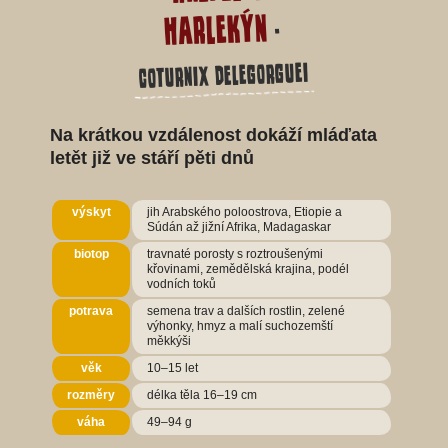
harlekýn
-
Coturnix delegorguei
Na krátkou vzdálenost dokáží mláďata
letět již ve stáří pěti dnů
výskyt
jih Arabského poloostrova, Etiopie a
Súdán až jižní Afrika, Madagaskar
biotop
travnaté porosty s roztroušenými
křovinami, zemědělská krajina, podél
vodních toků
potrava
semena trav a dalších rostlin, zelené
výhonky, hmyz a malí suchozemští
měkkýši
věk
10–15 let
rozměry
délka těla 16–19 cm
váha
49–94 g