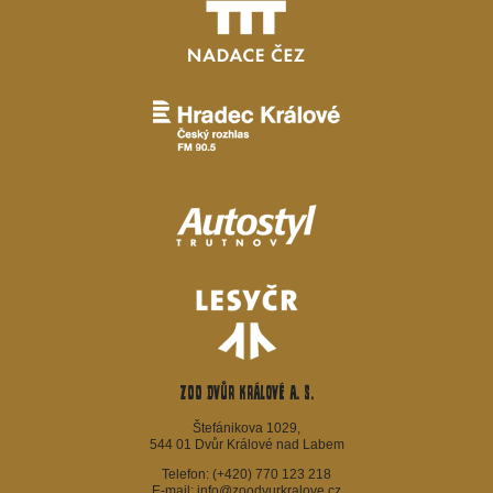
ZOO Dvůr Králové a. s.
Štefánikova 1029,
544 01 Dvůr Králové nad Labem
Telefon:
(+420) 770 123 218
E-mail:
info@zoodvurkralove.cz