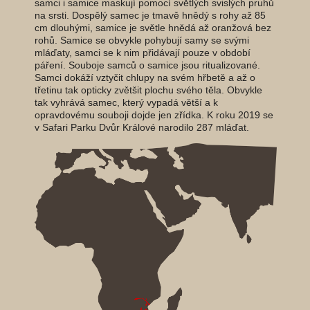
samci i samice maskují pomocí světlých svislých pruhů
na srsti. Dospělý samec je tmavě hnědý s rohy až 85
cm dlouhými, samice je světle hnědá až oranžová bez
rohů. Samice se obvykle pohybují samy se svými
mláďaty, samci se k nim přidávají pouze v období
páření. Souboje samců o samice jsou ritualizované.
Samci dokáží vztyčit chlupy na svém hřbetě a až o
třetinu tak opticky zvětšit plochu svého těla. Obvykle
tak vyhrává samec, který vypadá větší a k
opravdovému souboji dojde jen zřídka. K roku 2019 se
v Safari Parku Dvůr Králové narodilo 287 mláďat.