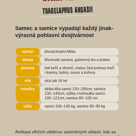
Tragelaphus angasii
Samec a samice vypadají každý jinak-
výrazná pohlavní dvojtvárnost
výskyt
jihovýchodní Afrika
biotop
křovinatá savana, galeriový les a prales
potrava
listí keřů a stromů, malou část potravy tvoří
i traviny, byliny, ovoce a kořeny
věk
více jak 16 let
rozměry
délka těla samci 150–195cm, samice
135–145cm, výška v kohoutku samci
100–121cm, samice 80–105 cm
váha
samci 100–140 kg, samice 80–90 kg
Antilopa vlhčích většinou zastíněných oblastí, kde se