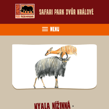
Safari Park Dvůr Králové
Menu
Nyala nížinná
-