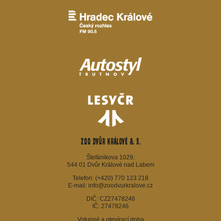
ZOO Dvůr Králové a. s.
Štefánikova 1029,
544 01 Dvůr Králové nad Labem
Telefon:
(+420) 770 123 218
E-mail:
info@zoodvurkralove.cz
DIČ: CZ27478246
IČ: 27478246
Vstupné a otevírací doba