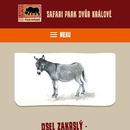
Safari Park Dvůr Králové
Menu
Osel zakrslý
-