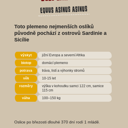
Equus asinus asinus
Toto plemeno nejmenších oslíků
původně pochází z ostrovů Sardinie a
Sicílie
výskyt
jižní Evropa a severní Afrika
biotop
domácí plemeno
potrava
tráva, listí a výhonky stromů
věk
10-15 let
rozměry
výška v kohoutku samci 122 cm, samice
115 cm
váha
100–150 kg
Oslice po březosti dlouhé 370 dní rodí 1 mládě.