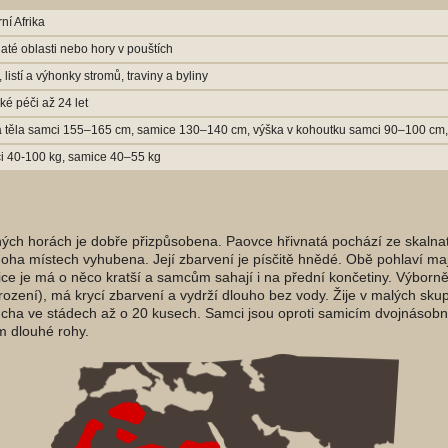
ní Afrika
até oblasti nebo hory v pouštích
, listí a výhonky stromů, traviny a byliny
ské péči až 24 let
a těla samci 155–165 cm, samice 130–140 cm, výška v kohoutku samci 90–100 cm
i 40-100 kg, samice 40–55 kg
ných horách je dobře přizpůsobena. Paovce hřivnatá pochází ze skalnat
noha místech vyhubena. Její zbarvení je písčitě hnědé. Obě pohlaví ma
ce je má o něco kratší a samcům sahají i na přední končetiny. Výborně 
ození), má krycí zbarvení a vydrží dlouho bez vody. Žije v malých sku
ucha ve stádech až o 20 kusech. Samci jsou oproti samicím dvojnásobně
m dlouhé rohy.