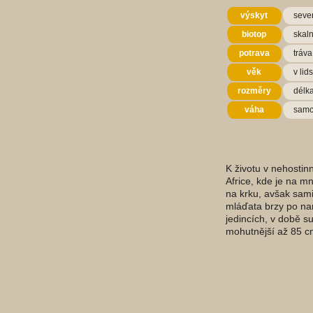
výskyt
sever
biotop
skaln
potrava
tráva
věk
v lid
rozměry
délk
váha
samc
K životu v nehostin
Africe, kde je na m
na krku, avšak sami
mláďata brzy po nar
jedincích, v době s
mohutnější až 85 c