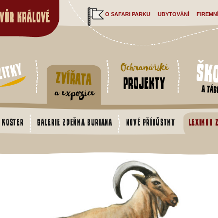
vůr Králové
O SAFARI PARKU
UBYTOVÁNÍ
FIREMN
Šk
žitky
Ochranářské
Zvířata
projekty
a táb
a expozice
 koster
Galerie Zdeňka Buriana
Nové přírůstky
Lexikon 