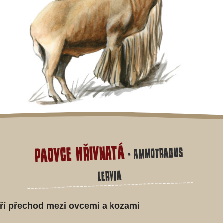
Paovce hřivnatá
- Ammotragus
lervia
oří přechod mezi ovcemi a kozami