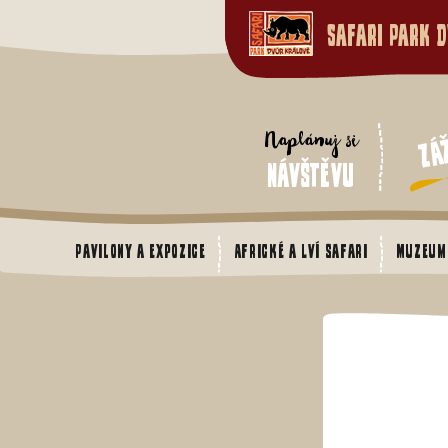
Safari Park D
Zá
Naplánuj si
návštěvu
Pavilony a expozice
Africké a Lví safari
Muzeum