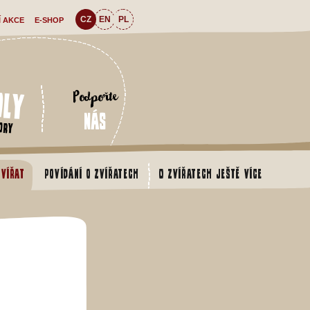
CZ
EN
PL
Í AKCE
E-SHOP
oly
Podpořte
nás
ory
zvířat
Povídání o zvířatech
O zvířatech ještě více