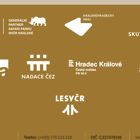
Telefon:
(+420) 770 123 218
DIČ: CZ27478246
Vs