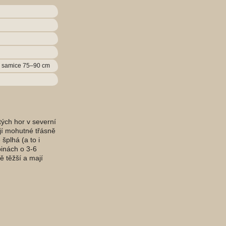
, samice 75–90 cm
ých hor v severní
jí mohutné třásně
šplhá (a to i
pinách o 3-6
 těžší a mají