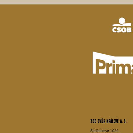
ZOO Dvůr Králové a. s.
Štefánikova 1029,