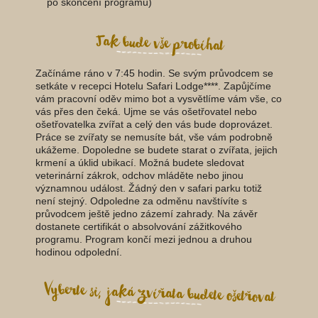
po skončení programu)
Jak bude vše probíhat
Začínáme ráno v 7:45 hodin. Se svým průvodcem se
setkáte v recepci Hotelu Safari Lodge****. Zapůjčíme
vám pracovní oděv mimo bot a vysvětlíme vám vše, co
vás přes den čeká. Ujme se vás ošetřovatel nebo
ošetřovatelka zvířat a celý den vás bude doprovázet.
Práce se zvířaty se nemusíte bát, vše vám podrobně
ukážeme. Dopoledne se budete starat o zvířata, jejich
krmení a úklid ubikací. Možná budete sledovat
veterinární zákrok, odchov mláděte nebo jinou
významnou událost. Žádný den v safari parku totiž
není stejný. Odpoledne za odměnu navštívíte s
průvodcem ještě jedno zázemí zahrady. Na závěr
dostanete certifikát o absolvování zážitkového
programu. Program končí mezi jednou a druhou
hodinou odpolední.
Vyberte si, jaká zvířata budete ošetřovat