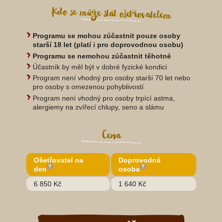
Kdo se může stát ošetřovatelem
Programu se mohou zúčastnit pouze osoby
starší 18 let (platí i pro doprovodnou osobu)
Programu se nemohou zúčastnit těhotné
Účastník by měl být v dobré fyzické kondici
Program není vhodný pro osoby starší 70 let nebo
pro osoby s omezenou pohyblivostí
Program není vhodný pro osoby trpící astma,
alergiemy na zvířecí chlupy, seno a slámu
Cena
Ošetřovatel na
Doprovodná
?
?
den
osoba
6 850 Kč
1 640 Kč