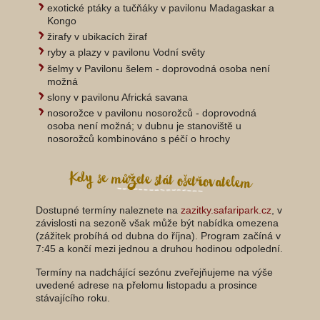
exotické ptáky a tučňáky v pavilonu Madagaskar a
Kongo
žirafy v ubikacích žiraf
ryby a plazy v pavilonu Vodní světy
šelmy v Pavilonu šelem - doprovodná osoba není
možná
slony v pavilonu Africká savana
nosorožce v pavilonu nosorožců - doprovodná
osoba není možná; v dubnu je stanoviště u
nosorožců kombinováno s péčí o hrochy
Kdy se můžete stát ošetřovatelem
Dostupné termíny naleznete na
zazitky.safaripark.cz
, v
závislosti na sezoně však může být nabídka omezena
(zážitek probíhá od dubna do října). Program začíná v
7:45 a končí mezi jednou a druhou hodinou odpolední.
Termíny na nadchájící sezónu zveřejňujeme na výše
uvedené adrese na přelomu listopadu a prosince
stávajícího roku.