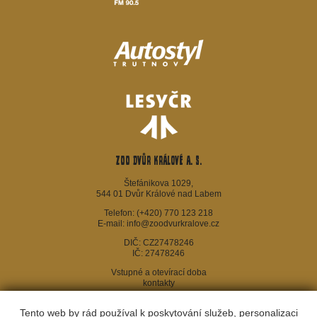
ZOO Dvůr Králové a. s.
Štefánikova 1029,
544 01 Dvůr Králové nad Labem
Telefon:
(+420) 770 123 218
E-mail:
info@zoodvurkralove.cz
DIČ: CZ27478246
IČ: 27478246
Vstupné a otevírací doba
kontakty
Webové stránky SAFARI PARKU
© 2016 by
ZOO Dvůr Králové a.s.
is
Tento web by rád používal k poskytování služeb, personalizaci
licensed under
CC BY-NC-ND 4.0