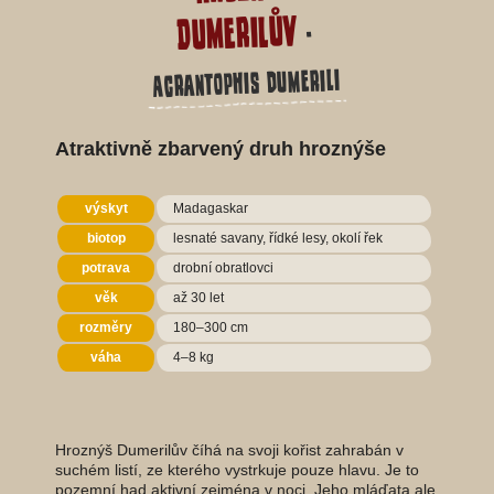
Dumerilův
-
Acrantophis dumerili
Atraktivně zbarvený druh hroznýše
výskyt
Madagaskar
biotop
lesnaté savany, řídké lesy, okolí řek
potrava
drobní obratlovci
věk
až 30 let
rozměry
180–300 cm
váha
4–8 kg
Hroznýš Dumerilův číhá na svoji kořist zahrabán v
suchém listí, ze kterého vystrkuje pouze hlavu. Je to
pozemní had aktivní zejména v noci. Jeho mláďata ale