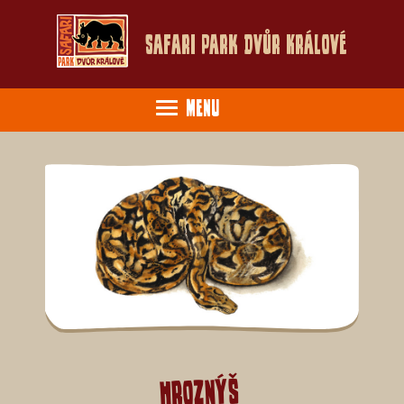
Safari Park Dvůr Králové
Menu
Hroznýš