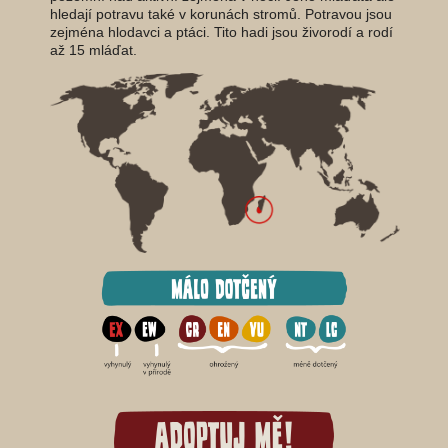
hledají potravu také v korunách stromů. Potravou jsou
zejména hlodavci a ptáci. Tito hadi jsou živorodí a rodí
až 15 mláďat.