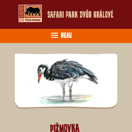
Safari Park Dvůr Králové
Menu
Pižmovka