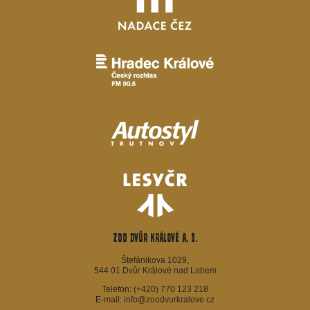
ZOO Dvůr Králové a. s.
Štefánikova 1029,
544 01 Dvůr Králové nad Labem
Telefon:
(+420) 770 123 218
E-mail:
info@zoodvurkralove.cz