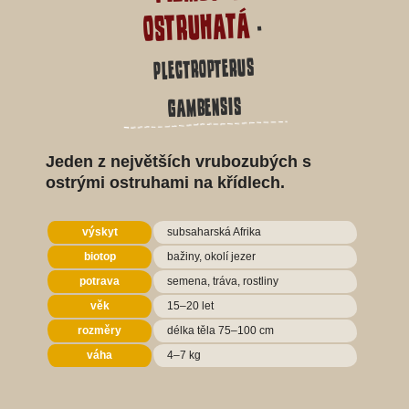
ostruhatá
-
Plectropterus
gambensis
Jeden z největších vrubozubých s
ostrými ostruhami na křídlech.
výskyt
subsaharská Afrika
biotop
bažiny, okolí jezer
potrava
semena, tráva, rostliny
věk
15–20 let
rozměry
délka těla 75–100 cm
váha
4–7 kg