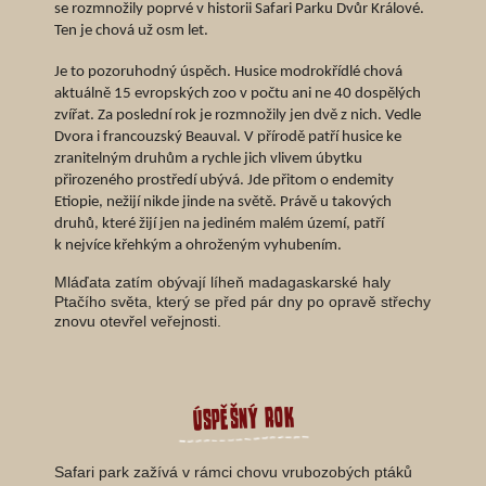
se rozmnožily poprvé v historii Safari Parku Dvůr Králové.
Ten je chová už osm let.
Je to pozoruhodný úspěch. Husice modrokřídlé chová
aktuálně 15 evropských zoo v počtu ani ne 40 dospělých
zvířat. Za poslední rok je rozmnožily jen dvě z nich. Vedle
Dvora i francouzský Beauval. V přírodě patří husice ke
zranitelným druhům a rychle jich vlivem úbytku
přirozeného prostředí ubývá. Jde přitom o endemity
Etiopie, nežijí nikde jinde na světě. Právě u takových
druhů, které žijí jen na jediném malém území, patří
k nejvíce křehkým a ohroženým vyhubením.
Mláďata zatím obývají líheň madagaskarské haly
Ptačího světa, který se před pár dny po opravě střechy
znovu otevřel veřejnosti.
Úspěšný rok
Safari park zažívá v rámci chovu vrubozobých ptáků