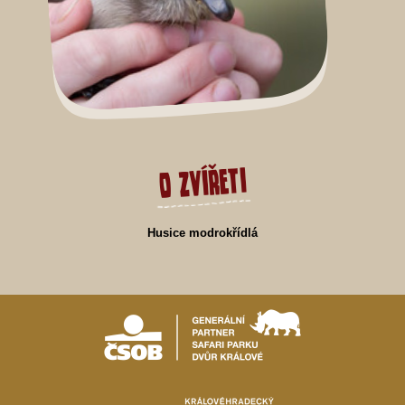
O zvířeti
Husice modrokřídlá