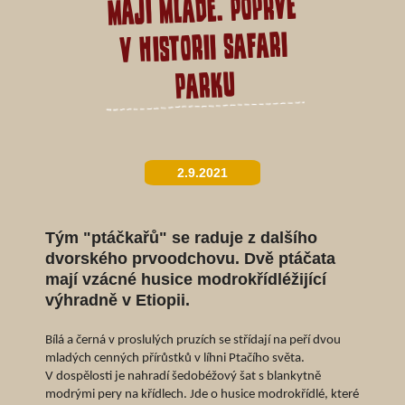
mají mladé. Poprvé
v historii safari
parku
2.9.2021
Tým "ptáčkařů" se raduje z dalšího
dvorského prvoodchovu. Dvě ptáčata
mají vzácné husice modrokřídléžijící
výhradně v Etiopii.
Bílá a černá v proslulých pruzích se střídají na peří dvou
mladých cenných přírůstků v líhni Ptačího světa.
V dospělosti je nahradí šedobéžový šat s blankytně
modrými pery na křídlech. Jde o husice modrokřídlé, které