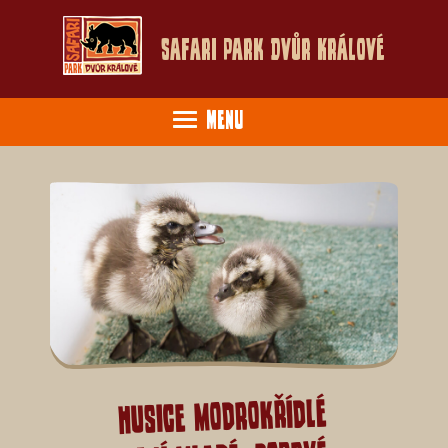
Safari Park Dvůr Králové
Menu
Husice modrokřídlé