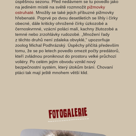
úspěšnou sezonu. Před nedávnem se tu povedlo jako
na jediném místě na světě rozmnožit
pižmovky
ostruhaté
. Množily se také jejich příbuzné pižmovky
hřebenaté. Poprvé po dvou desetiletích se líhly i čírky
obecné, dále kriticky ohrožené čírky úzkozobé a
černoskvrnné, vzácní poláci malí, kachny žlutozobé a
temné nebo zrzohlávky rudozobé. „Množení řady
z těchto druhů není zdaleka obvyklé,“ upozorňuje
zoolog Michal Podhrázský. Úspěchy přičítá především
tomu, že se po letech povedlo omezit počty predátorů,
kteří zvládnou proniknout do prostoru velké průchozí
voliéry. Po celém jejím obvodu vznikl nový
bezpečnostní systém, který útokům brání. Chovaní
ptáci tak mají ještě mnohem větší klid.
Fotogalerie