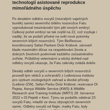
technologií asistované reprodukce
mimořádného úspěchu
Po desátém odběru oocytů (nezralých vaječných
buněk) samici severního bílého nosorožce Fatu
vyprodukoval mezinárodní tým pět nových embryí.
Celkový počet embryí se tak zvýšil na 22, což zvyšuje i
naději, že se podaří přivést na svět nové potomky
severních bílých nosorožců. Tým BioRescue,
koordinovaný Safari Parkem Dvůr Králové, zároveň
klade maximální důraz na respektování života a
dobrých životních podmínek každého zúčastněného
zvířete. Průběžný veterinární a etický dohled nad
odběry oocytů ukazuje, že Fatu zákroky zvládá dobře.
Desátý odběr oocytů u severních bílých nosorožců
provedl tým vědců a ochranářů z Leibnizova institutu
pro výzkum zoologických zahrad a divoké přírody
(Leibniz-IZW), Safari Parku Dvůr Králové, rezervace Ol
Pejeta, Kenya Wildlife Service (KWS) & Wildlife
Research and Training Institute (WRTI) 28. července
2022 v Ol Pejetě v Keni. Týmu se podařilo odebrat 23
oocytů Fatu, mladší ze dvou zbývajících severních
samic. Odběry oocytů od Najin, matky Fatu, byly