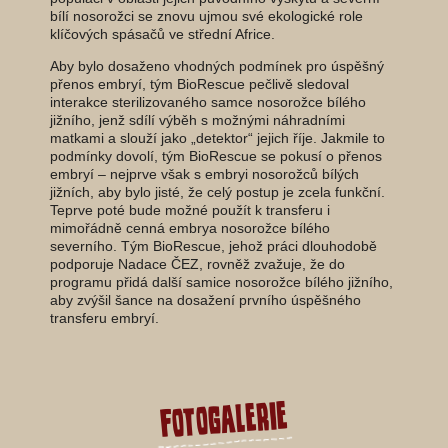
bílí nosorožci se znovu ujmou své ekologické role
klíčových spásačů ve střední Africe.
Aby bylo dosaženo vhodných podmínek pro úspěšný
přenos embryí, tým BioRescue pečlivě sledoval
interakce sterilizovaného samce nosorožce bílého
jižního, jenž sdílí výběh s možnými náhradními
matkami a slouží jako „detektor“ jejich říje. Jakmile to
podmínky dovolí, tým BioRescue se pokusí o přenos
embryí – nejprve však s embryi nosorožců bílých
jižních, aby bylo jisté, že celý postup je zcela funkční.
Teprve poté bude možné použít k transferu i
mimořádně cenná embrya nosorožce bílého
severního. Tým BioRescue, jehož práci dlouhodobě
podporuje Nadace ČEZ, rovněž zvažuje, že do
programu přidá další samice nosorožce bílého jižního,
aby zvýšil šance na dosažení prvního úspěšného
transferu embryí.
Fotogalerie