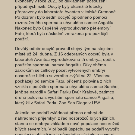
ukončeny v roce 2021 po důkladném posouzení
případných rizik. Oocyty byly okamžitě letecky
přepraveny do laboratoře Avantea v italské Cremoně.
Po dozrání bylo sedm oocytů oplodněno pomocí
rozmraženého spermatu uhynulého samce Angalifu.
Nakonec bylo úspěšně vyprodukováno pět embryí
Fatu, která byla následně zmrazena pro pozdější
použití.
Devátý odběr oocytů provedl stejný tým na stejném
místě už 24. dubna. Z 16 odebraných oocytů byla v
laboratoři Avantea vyprodukována tři embrya, opět s
použitím spermatu samce Angalifu. Díky oběma
zákrokům se celkový počet vytvořených embryí
nosorožce bílého severního zvýšil na 22. Všechna
pocházejí od samice Fatu, přičemž polovina z nich
vznikla s použitím spermatu uhynulého samce Suniho,
jenž se narodil v Safari Parku Dvůr Králové, zatímco
druhá polovina s využitím spermatu samce Angalifu,
který žil v Safari Parku Zoo San Diego v USA.
Jakmile se podaří zvládnout přenos embryí do
náhradních příjemkyň z řad nosorožců bílých jižních,
stanou se embrya základem nové populace nosorožců
bílých severních. V případě úspěchu se podaří vytvořit
populaci v oblasti jejich původního výskytu a severní