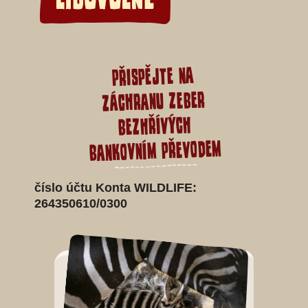
přispějte na
záchranu zeber
bezhřívých
bankovním převodem
číslo účtu Konta WILDLIFE:
264350610/0300