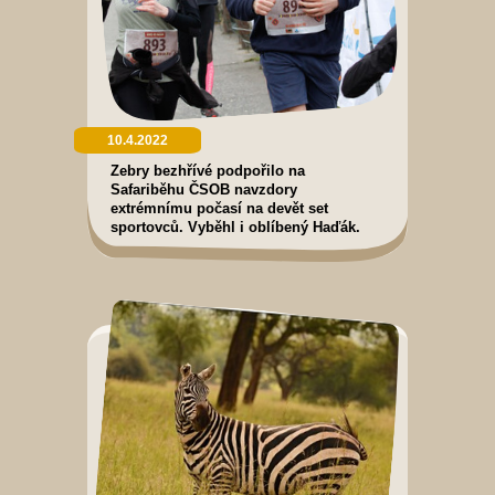
10.4.2022
Zebry bezhřívé podpořilo na
Safariběhu ČSOB navzdory
extrémnímu počasí na devět set
sportovců. Vyběhl i oblíbený Haďák.