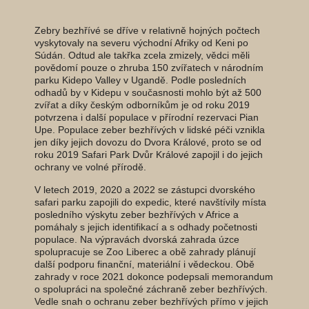
Zebry bezhřívé se dříve v relativně hojných počtech
vyskytovaly na severu východní Afriky od Keni po
Súdán. Odtud ale takřka zcela zmizely, vědci měli
povědomí pouze o zhruba 150 zvířatech v národním
parku Kidepo Valley v Ugandě. Podle posledních
odhadů by v Kidepu v současnosti mohlo být až 500
zvířat a díky českým odborníkům je od roku 2019
potvrzena i další populace v přírodní rezervaci Pian
Upe. Populace zeber bezhřívých v lidské péči vznikla
jen díky jejich dovozu do Dvora Králové, proto se od
roku 2019 Safari Park Dvůr Králové zapojil i do jejich
ochrany ve volné přírodě.
V letech 2019, 2020 a 2022 se zástupci dvorského
safari parku zapojili do expedic, které navštívily místa
posledního výskytu zeber bezhřívých v Africe a
pomáhaly s jejich identifikací a s odhady početnosti
populace. Na výpravách dvorská zahrada úzce
spolupracuje se Zoo Liberec a obě zahrady plánují
další podporu finanční, materiální i vědeckou. Obě
zahrady v roce 2021 dokonce podepsali memorandum
o spolupráci na společné záchraně zeber bezhřívých.
Vedle snah o ochranu zeber bezhřívých přímo v jejich