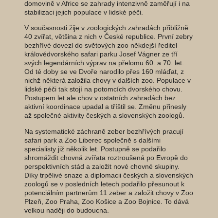
domovině v Africe se zahrady intenzivně zaměřují i na
stabilizaci jejich populace v lidské péči.
V současnosti žije v zoologických zahradách přibližně
40 zvířat, většina z nich v České republice. První zebry
bezhřívé dovezl do světových zoo někdejší ředitel
královédvorského safari parku Josef Vágner ze tří
svých legendárních výprav na přelomu 60. a 70. let.
Od té doby se ve Dvoře narodilo přes 160 mláďat, z
nichž některá založila chovy v dalších zoo. Populace v
lidské péči tak stojí na potomcích dvorského chovu.
Postupem let ale chov v ostatních zahradách bez
aktivní koordinace upadal a tříštil se. Změnu přinesly
až společné aktivity českých a slovenských zoologů.
Na systematické záchraně zeber bezhřívých pracují
safari park a Zoo Liberec společně s dalšími
specialisty již několik let. Postupně se podařilo
shromáždit chovná zvířata roztroušená po Evropě do
perspektivních stád a založit nové chovné skupiny.
Díky trpělivé snaze a diplomacii českých a slovenských
zoologů se v posledních letech podařilo přesunout k
potenciálním partnerům 11 zeber a založit chovy v Zoo
Plzeň, Zoo Praha, Zoo Košice a Zoo Bojnice. To dává
velkou naději do budoucna.