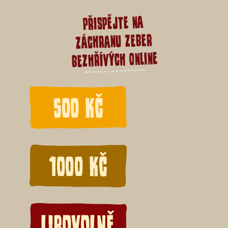
přispějte na
záchranu zeber
bezhřívých online