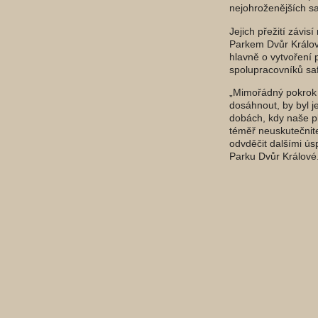
nejohroženějších sa
Jejich přežití závi
Parkem Dvůr Králov
hlavně o vytvoření 
spolupracovníků saf
„Mimořádný pokrok 
dosáhnout, by byl j
dobách, kdy naše p
téměř neuskutečnite
odvděčit dalšími ús
Parku Dvůr Králové