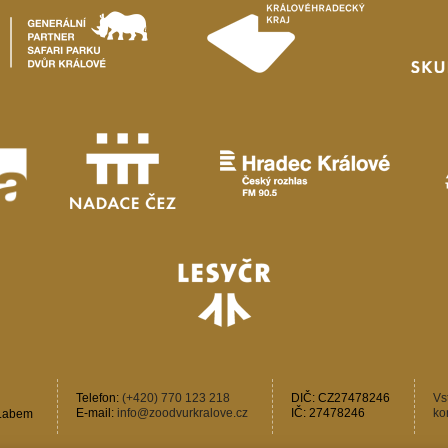
Telefon:
(+420) 770 123 218
DIČ: CZ27478246
Vs
E-mail:
info@zoodvurkralove.cz
IČ: 27478246
ko
 Labem