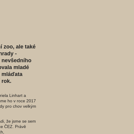
 zoo, ale také
hrady -
e nevšedního
ovala mladé
á mláďata
 rok.
iela Linhart a
jsme ho v roce 2017
edy pro chov velkým
ádi, že jsme se sem
ace ČEZ. Právě
ch,