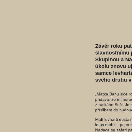
Závěr roku pat
slavnostnímu 
Skupinou a Na
úkolu znovu u
samce levharta
svého druhu v
„Matka Banu sice ro
přidává, že mimořád
z ruského Soči. Je
příslibem do budou
Malí levharti dosta
letos mohli – po nu
Nadace se safari p