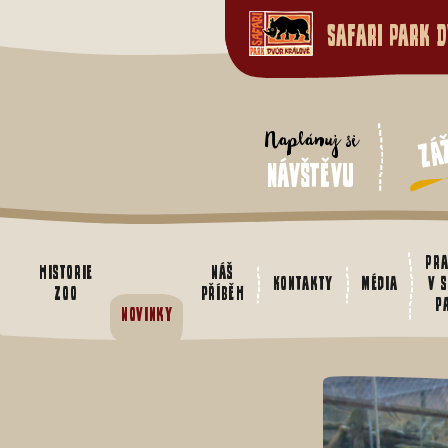
Safari Park D
Zá
Naplánuj si
návštěvu
Pra
Historie
Náš
Kontakty
Média
v 
zoo
příběh
p
Novinky