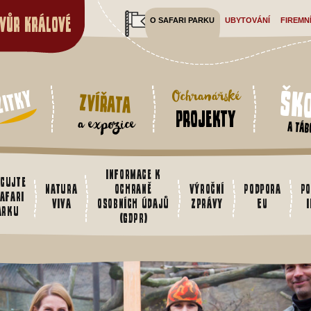
vůr Králové
O SAFARI PARKU
UBYTOVÁNÍ
FIREMN
Šk
žitky
Ochranářské
Zvířata
projekty
a expozice
a táb
Informace k
cujte
Natura
ochraně
Výroční
Podpora
Po
safari
Viva
osobních údajů
zprávy
EU
arku
(GDPR)