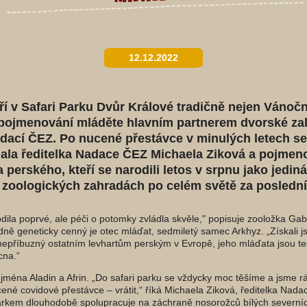
12.12.2022
ří v Safari Parku Dvůr Králové tradičně nejen Vánoční
pojmenování mláděte hlavním partnerem dvorské za
dací ČEZ. Po nucené přestávce v minulých letech s
jala ředitelka Nadace ČEZ Michaela Ziková a pojmen
 perského, kteří se narodili letos v srpnu jako jedin
 zoologických zahradách po celém světě za poslední
dila poprvé, ale péči o potomky zvládla skvěle," popisuje zooložka Gabr
ně geneticky cenný je otec mláďat, sedmiletý samec Arkhyz. „Získali 
 nepříbuzný ostatním levhartům perským v Evropě, jeho mláďata jsou t
cna.“
li jména Aladin a Afrin. „Do safari parku se vždycky moc těšíme a jsme r
cené covidové přestávce – vrátit,“ říká Michaela Ziková, ředitelka Nad
arkem dlouhodobě spolupracuje na záchraně nosorožců bílých severní