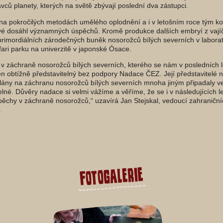
vců planety, kterých na světě zbývají poslední dva zástupci.
sí na pokročilých metodách umělého oplodnění a i v letošním roce tým k
é dosáhl významných úspěchů. Kromě produkce dalších embryí z vajíč
primordiálních zárodečných buněk nosorožců bílých severních v laborato
ari parku na univerzitě v japonské Ósace.
v záchraně nosorožců bílých severních, kterého se nám v posledních 
en obtížně představitelný bez podpory Nadace ČEZ. Její představitelé ná
lány na záchranu nosorožců bílých severních mnoha jiným připadaly ve
lné. Důvěry nadace si velmi vážíme a věříme, že se i v následujících
pěchy v záchraně nosorožců,“ uzavírá Jan Stejskal, vedoucí zahraničníc
.
Fotogalerie