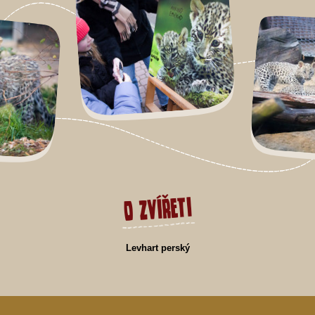
O zvířeti
Levhart perský