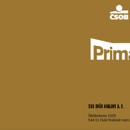
ZOO Dvůr Králové a. s.
Štefánikova 1029,
544 01 Dvůr Králové nad