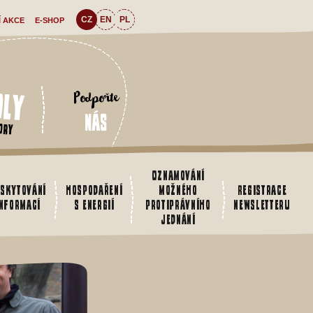
CZ
EN
PL
Í AKCE
E-SHOP
oly
Podpořte
nás
ory
Oznamování
skytování
Hospodaření
možného
Registrace
informací
s energií
protiprávního
newsletteru
jednání