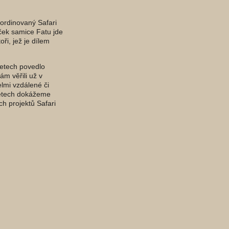
oordinovaný Safari
ek samice Fatu jde
ři, jež je dílem
letech povedlo
m věřili už v
lmi vzdálené či
 letech dokážeme
h projektů Safari