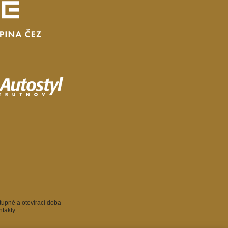
tupné a otevírací doba
ntakty