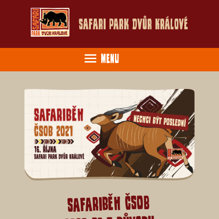
Safari Park Dvůr Králové
Menu
Safariběh ČSOB