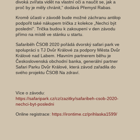
divoká zvířata vidět na vlastní oči a naučit se, jak a
proč by je měly chránit,“ dodává Přemysl Rabas.
Kromě účasti v závodě bude možné záchranu antilop
podpořit také nákupem trička z kolekce „Nechci být
poslední“. Trička budou k zakoupení v den závodu
přímo na místě ve stánku u startu.
Safariběh ČSOB 2020 pořádá dvorský safari park ve
spolupráci s TJ Dvůr Králové za podpory Města Dvůr
Králové nad Labem. Hlavním partnerem běhu je
Československá obchodní banka, generální partner
Safari Parku Dvůr Králové, která závod zařadila do
svého projektu ČSOB Na zdraví.
Více o závodu:
https://safaripark.cz/cz/zazitky/safaribeh-csob-2020-
nechci-byt-posledni
Online registrace:
https://irontime.cz/prihlaska1599/