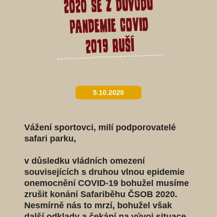
2020 se z důvodu
pandemie COVID
2019 ruší
5.10.2020
Vážení sportovci, milí podporovatelé
safari parku,
v důsledku vládních omezení
souvisejících s druhou vlnou epidemie
onemocnění COVID-19 bohužel musíme
zrušit konání Safariběhu ČSOB 2020.
Nesmírně nás to mrzí, bohužel však
další odklady a čekání na vývoj situace