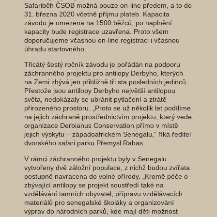
Safariběh ČSOB možná pouze on-line předem, a to do
31. března 2020 včetně příjmu plateb. Kapacita
závodu je omezena na 1500 běžců, po naplnění
kapacity bude registrace uzavřena. Proto všem
doporučujeme včasnou on-line registraci i včasnou
úhradu startovného.
Třicátý šestý ročník závodu je pořádán na podporu
záchranného projektu pro antilopy Derbyho, kterých
na Zemi zbývá jen přibližně tři sta posledních jedinců.
Přestože jsou antilopy Derbyho největší antilopou
světa, nedokázaly se ubránit pytlačení a ztrátě
přirozeného prostoru. „Proto se už několik let podílíme
na jejich záchraně prostřednictvím projektu, který vede
organizace Derbianus Conservation přímo v místě
jejich výskytu – západoafrickém Senegalu,“ říká ředitel
dvorského safari parku Přemysl Rabas.
V rámci záchranného projektu byly v Senegalu
vytvořeny dvě záložní populace, z nichž budou zvířata
postupně navracena do volné přírody. „Kromě péče o
zbývající antilopy se projekt soustředí také na
vzdělávání tamních obyvatel, přípravu vzdělávacích
materiálů pro senegalské školáky a organizování
výprav do národních parků, kde mají děti možnost