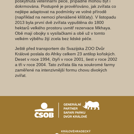
poskytnuta veterinární péče, případně mohou být i
dokrmována. Postupně je prověřováno, jak zvířata co
nejlépe adaptovat na podmínky ve volné přírodě
(například na nemoci přenášené klíšťaty). V listopadu
2013 byla první dvě zvířata vypuštěna do 1800
hektarů velkého prostoru uvnitř rezervace Mkhaya.
Obě mají obojky s vysílačkami a obě už v tomto
velkém výběhu žijí zcela bez lidské péče.
Ještě před transportem do Svazijska ZOO Dvůr
Králové poslala do Afriky celkem 23 antilop koňských.
Deset v roce 1994, čtyři v roce 2001, šest v roce 2002
a tři v roce 2004. Tato zvířata šla na soukromé farmy
zaměřené na intenzivnější formu chovu divokých
zvířat.