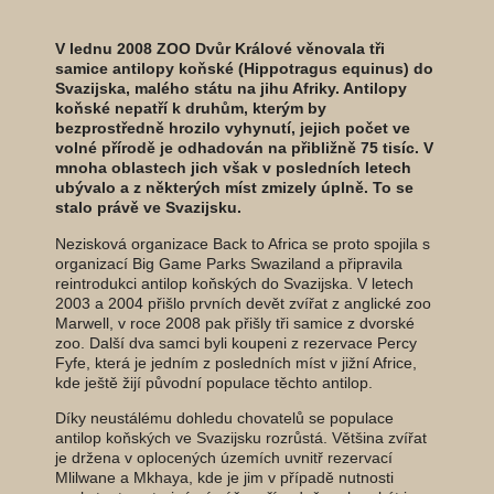
V lednu 2008 ZOO Dvůr Králové věnovala tři
samice antilopy koňské (Hippotragus equinus) do
Svazijska, malého státu na jihu Afriky. Antilopy
koňské nepatří k druhům, kterým by
bezprostředně hrozilo vyhynutí, jejich počet ve
volné přírodě je odhadován na přibližně 75 tisíc. V
mnoha oblastech jich však v posledních letech
ubývalo a z některých míst zmizely úplně. To se
stalo právě ve Svazijsku.
Nezisková organizace Back to Africa se proto spojila s
organizací Big Game Parks Swaziland a připravila
reintrodukci antilop koňských do Svazijska. V letech
2003 a 2004 přišlo prvních devět zvířat z anglické zoo
Marwell, v roce 2008 pak přišly tři samice z dvorské
zoo. Další dva samci byli koupeni z rezervace Percy
Fyfe, která je jedním z posledních míst v jižní Africe,
kde ještě žijí původní populace těchto antilop.
Díky neustálému dohledu chovatelů se populace
antilop koňských ve Svazijsku rozrůstá. Většina zvířat
je držena v oplocených územích uvnitř rezervací
Mlilwane a Mkhaya, kde je jim v případě nutnosti