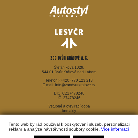
ZOO Dvůr Králové a. s.
Štefánikova 1029,
544 01 Dvůr Králové nad Labem
Telefon:
(+420) 770 123 218
E-mail:
info@zoodvurkralove.cz
DIČ: CZ27478246
IČ: 27478246
Vstupné a otevírací doba
kontakty
Webové stránky SAFARI PARKU
© 2016 by
ZOO Dvůr Králové a.s.
is
Tento web by rád používal k poskytování služeb, personalizaci
licensed under
CC BY-NC-ND 4.0
reklam a analýze návštěvnosti soubory cookie.
Více informací
© 2016 - Safari Park Dvůr Králové;
Webdesign
&
Webhosting
&
publikační