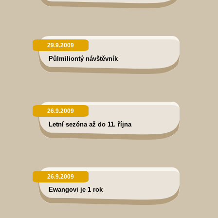
29.9.2009
Půlmiliontý návštěvník
26.9.2009
Letní sezóna až do 11. října
26.9.2009
Ewangovi je 1 rok