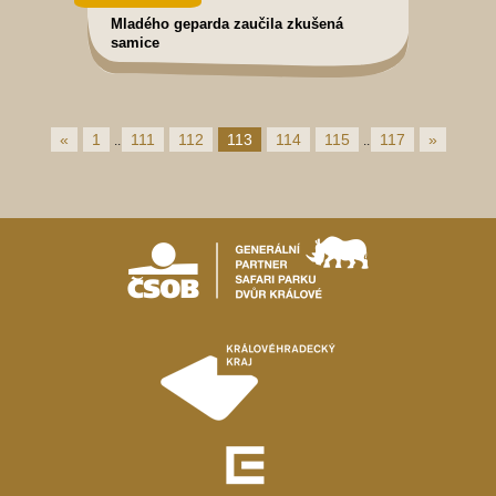
Mladého geparda zaučila zkušená
samice
«
1
111
112
113
114
115
117
»
..
..