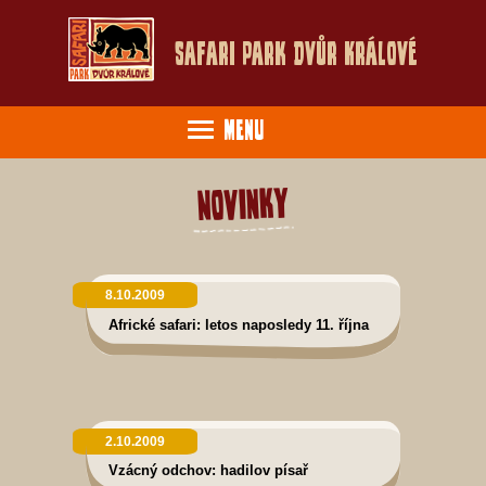
Safari Park Dvůr Králové
Menu
Novinky
8.10.2009
Africké safari: letos naposledy 11. října
2.10.2009
Vzácný odchov: hadilov písař