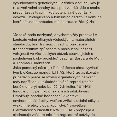
vybudovaných genetických úložištích v situaci, kdy je
relativně velmi snadný transport vzorků. Jde o snahu
předcházet situacím, kdy potenciálně dochází k
odvozu biologického a kulturního dědictví z komunit,
které následně nebudou mít ze situace žádný zisk.
“Je také zcela nezbytné, abychom vždy pracovali v
kontextu velmi přísných vědeckých a materiálních
standardů, bránili zneužití, vedli projekt zcela
transparentním způsobem a naslouchali názoru
veřejnosti ve věci etických otázek souvisejících s
následnými kroky projektu,” uzavírají Barbara de Mori
a Thomas Hildebrandt.
Jako pomocný nástroj k řešení těchto témat vyvinul
tým BioRescue manuál ETHAS, který lze aplikovat v
případech práce se vzorky v genetických bankách,
tedy například k uskladnění tkání, reprodukčních
buněk, embryí nebo buněčných kultur. “ETHAS
funguje principem kolonek a jejich odškrtávání.
Umožňuje snadné hodnocení v kontextu
environmentální etiky, welfare zvířat, sociální etiky a
výzkumné etiky biobankovnictví, “ vysvětluje
Pierfrancesco Biasetti z IZW. “ETHAS propojuje a
sjednocuje veškeré etické a regulatorní otázky do