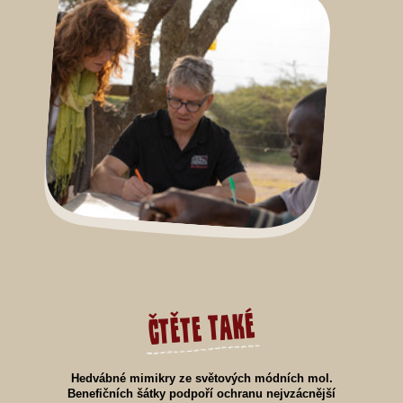
čtěte také
Hedvábné mimikry ze světových módních mol.
Benefičních šátky podpoří ochranu nejvzácnější