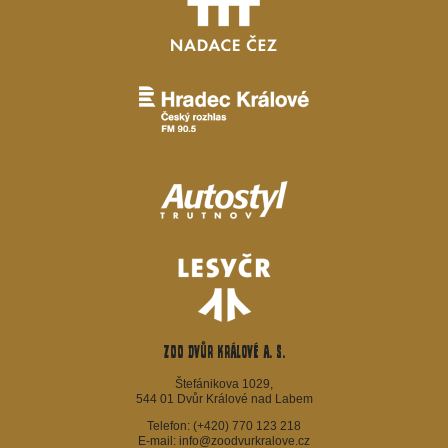
ZOO Dvůr Králové a. s.
Štefánikova 1029,
544 01 Dvůr Králové nad Labem
Telefon:
(+420) 770 123 218
E-mail:
info@zoodvurkralove.cz