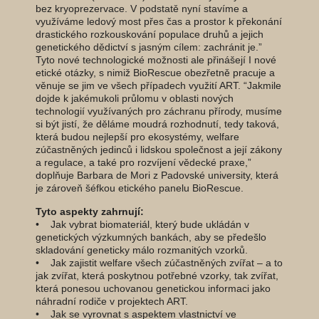
bez kryoprezervace. V podstatě nyní stavíme a
využíváme ledový most přes čas a prostor k překonání
drastického rozkouskování populace druhů a jejich
genetického dědictví s jasným cílem: zachránit je.”
Tyto nové technologické možnosti ale přinášejí I nové
etické otázky, s nimiž BioRescue obezřetně pracuje a
věnuje se jim ve všech případech využití ART. “Jakmile
dojde k jakémukoli průlomu v oblasti nových
technologií využívaných pro záchranu přírody, musíme
si být jistí, že děláme moudrá rozhodnutí, tedy taková,
která budou nejlepší pro ekosystémy, welfare
zúčastněných jedinců i lidskou společnost a její zákony
a regulace, a také pro rozvíjení vědecké praxe,”
doplňuje Barbara de Mori z Padovské university, která
je zároveň šéfkou etického panelu BioRescue.
Tyto aspekty zahrnují:
• Jak vybrat biomateriál, který bude ukládán v
genetických výzkumných bankách, aby se předešlo
skladování geneticky málo rozmanitých vzorků.
• Jak zajistit welfare všech zúčastněných zvířat – a to
jak zvířat, která poskytnou potřebné vzorky, tak zvířat,
která ponesou uchovanou genetickou informaci jako
náhradní rodiče v projektech ART.
• Jak se vyrovnat s aspektem vlastnictví ve