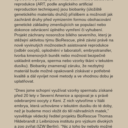
reprodukce (ART, podle anglického artificial
reproduction techniques) jsou biobanky (úložiště
genetického materiálu druhů) příslibem a možností jak
zachránit druhy před vymizením formou obohacování
genetické základny zmenšujících se populací nebo
dokonce odvrácení úplného vymření či vyhubení.
Projekt záchrany nosorožce bílého severního, který je
stěžejní aktivitou týmu BioRescue, plně závisí právě na
nově vyvinutých možnostech asistované reprodukce
(odběr oocytů, oplodnění v laboratoři, embryotransfer,
tvorba kmenových buněk nebo možnost bezpečně
uskladnit embrya, sperma nebo vzorky tkání v tekutém
dusíku). Biobanky znamenají záruku, že nezbytný
materiál bude možné opakovaně získávat v potřebné
kvalitě a dál vyvíjet nové metody a ve vhodnou dobu je
uplatňovat.
“Dnes jsme schopní využívat vzorky spermatu získané
před 20 lety v Severní Americe a spojovat je s právě
odebranými oocyty z Keni. Z nich vytvoříme v Itálii
embrya, která uchováme v tekutém dusíku do té doby,
než je budeme moci vložit do těl náhradních matek,”
vysvětluje vědecký ředitel projektu BioRescue Thomas
Hildebrandt z Leibnizova institutu pro výzkum divokých
a zoo zvířat (IZW Berlín). “Nic z toho by nebylo možné