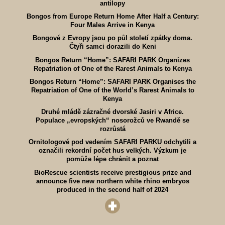
antilopy
Bongos from Europe Return Home After Half a Century:
Four Males Arrive in Kenya
Bongové z Evropy jsou po půl století zpátky doma.
Čtyři samci dorazili do Keni
Bongos Return “Home”: SAFARI PARK Organizes
Repatriation of One of the Rarest Animals to Kenya
Bongos Return “Home”: SAFARI PARK Organises the
Repatriation of One of the World’s Rarest Animals to
Kenya
Druhé mládě zázračné dvorské Jasiri v Africe.
Populace „evropských“ nosorožců ve Rwandě se
rozrůstá
Ornitologové pod vedením SAFARI PARKU odchytili a
označili rekordní počet hus velkých. Výzkum je
pomůže lépe chránit a poznat
BioRescue scientists receive prestigious prize and
announce five new northern white rhino embryos
produced in the second half of 2024