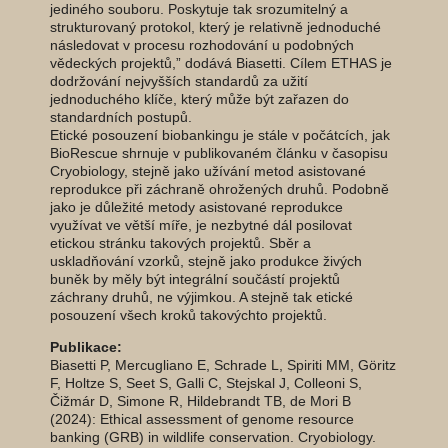
jediného souboru. Poskytuje tak srozumitelný a
strukturovaný protokol, který je relativně jednoduché
následovat v procesu rozhodování u podobných
vědeckých projektů,” dodává Biasetti. Cílem ETHAS je
dodržování nejvyšších standardů za užití
jednoduchého klíče, který může být zařazen do
standardních postupů.
Etické posouzení biobankingu je stále v počátcích, jak
BioRescue shrnuje v publikovaném článku v časopisu
Cryobiology, stejně jako užívání metod asistované
reprodukce při záchraně ohrožených druhů. Podobně
jako je důležité metody asistované reprodukce
využívat ve větší míře, je nezbytné dál posilovat
etickou stránku takových projektů. Sběr a
uskladňování vzorků, stejně jako produkce živých
buněk by měly být integrální součástí projektů
záchrany druhů, ne výjimkou. A stejně tak etické
posouzení všech kroků takovýchto projektů.
Publikace:
Biasetti P, Mercugliano E, Schrade L, Spiriti MM, Göritz
F, Holtze S, Seet S, Galli C, Stejskal J, Colleoni S,
Čižmár D, Simone R, Hildebrandt TB, de Mori B
(2024): Ethical assessment of genome resource
banking (GRB) in wildlife conservation. Cryobiology.