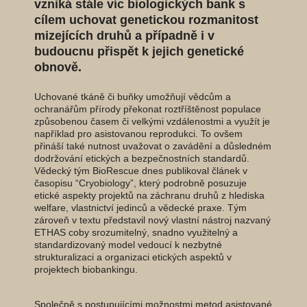
vzniká stále víc biologických bank s
cílem uchovat genetickou rozmanitost
mizejících druhů a případně i v
budoucnu přispět k jejich genetické
obnově.
Uchované tkáně či buňky umožňují vědcům a
ochranářům přírody překonat roztříštěnost populace
způsobenou časem či velkými vzdálenostmi a využít je
například pro asistovanou reprodukci. To ovšem
přináší také nutnost uvažovat o zavádění a důsledném
dodržování etických a bezpečnostních standardů.
Vědecký tým BioRescue dnes publikoval článek v
časopisu “Cryobiology”, který podrobně posuzuje
etické aspekty projektů na záchranu druhů z hlediska
welfare, vlastnictví jedinců a vědecké praxe. Tým
zároveň v textu představil nový vlastní nástroj nazvaný
ETHAS coby srozumitelný, snadno využitelný a
standardizovaný model vedoucí k nezbytné
strukturalizaci a organizaci etických aspektů v
projektech biobankingu.
Společně s postupujícími možnostmi metod asistované